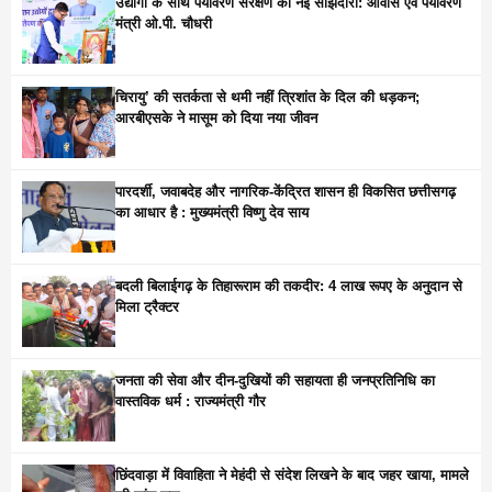
उद्योगों के साथ पर्यावरण संरक्षण की नई साझेदारी: आवास एवं पर्यावरण
मंत्री ओ.पी. चौधरी
चिरायु’ की सतर्कता से थमी नहीं त्रिशांत के दिल की धड़कन;
आरबीएसके ने मासूम को दिया नया जीवन
पारदर्शी, जवाबदेह और नागरिक-केंद्रित शासन ही विकसित छत्तीसगढ़
का आधार है : मुख्यमंत्री विष्णु देव साय
बदली बिलाईगढ़ के तिहारूराम की तकदीर: 4 लाख रूपए के अनुदान से
मिला ट्रैक्टर
जनता की सेवा और दीन-दुखियों की सहायता ही जनप्रतिनिधि का
वास्तविक धर्म : राज्यमंत्री गौर
छिंदवाड़ा में विवाहिता ने मेहंदी से संदेश लिखने के बाद जहर खाया, मामले